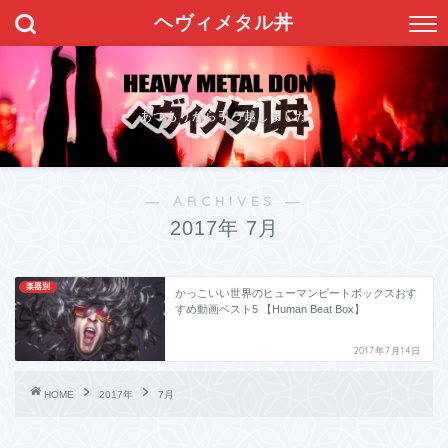
ヘヴィメタル丼
あつもりから引っ越しました
― ARCHIVES ―
2017年 7月
楽器別
かっこいい世界のヒューマンビートボックスおす
すめ動画ベスト5 【Human Beat Box】
2017年7月14日
HOME
2017年
7月