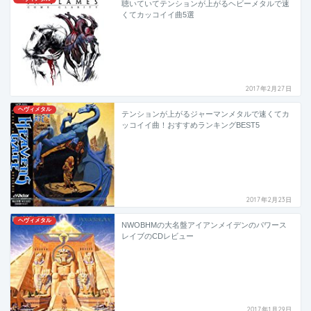
聴いていてテンションが上がるヘビーメタルで速
くてカッコイイ曲5選
2017年2月27日
ヘヴィメタル
テンションが上がるジャーマンメタルで速くてカ
ッコイイ曲！おすすめランキングBEST5
2017年2月23日
ヘヴィメタル
NWOBHMの大名盤アイアンメイデンのパワース
レイブのCDレビュー
2017年1月29日