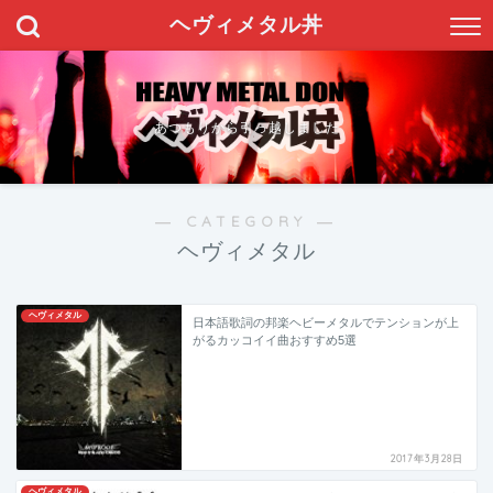
ヘヴィメタル丼
あつもりから引っ越しました
― CATEGORY ―
ヘヴィメタル
ヘヴィメタル
日本語歌詞の邦楽ヘビーメタルでテンションが上
がるカッコイイ曲おすすめ5選
2017年3月28日
ヘヴィメタル