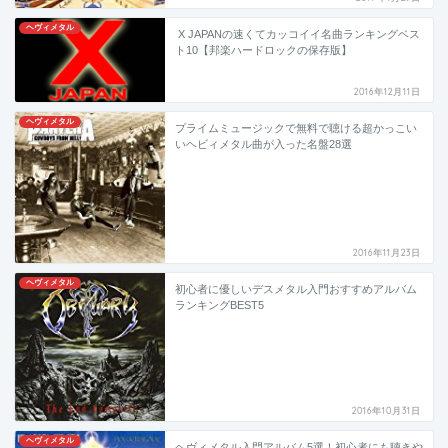
ヘヴィメタル
X JAPANの速くてカッコイイ名曲ランキングベス
ト10【邦楽ハードロックの保存版】
2016年12月11日
ヘヴィメタル
プライムミュージックで無料で聴ける超かっこい
いヘビィメタル曲が入った名盤28選
2016年11月23日
ヘヴィメタル
初心者に優しいデスメタル入門おすすめアルバム
ランキングBEST5
2016年10月31日
ヘヴィメタル
ヘヴィメタル入門アルバム5選！初心者にも聴きや