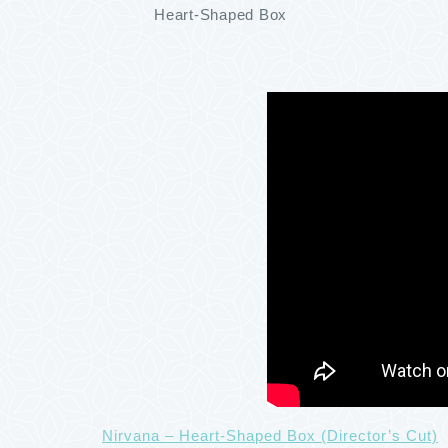
Heart-Shaped Box
Nirvana – Heart-Shaped Box (Director’s Cut)