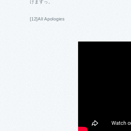
けますっ。
[12]All Apologies