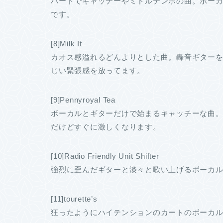
ハードでキャッチーやミドルテンポの曲。ボー
です。
[8]Milk It
カオス感溢れるどんよりとした曲。轟音ギター
じい緊張感を放ってます。
[9]Pennyroyal Tea
ボーカルとギターだけで始まるキャッチーな曲。
だけどすぐに激しくなります。
[10]Radio Friendly Unit Shifter
強烈に歪んだギターと淡々と歌い上げるボーカ
[11]tourette’s
狂ったようにハイテンションのカートのボーカル