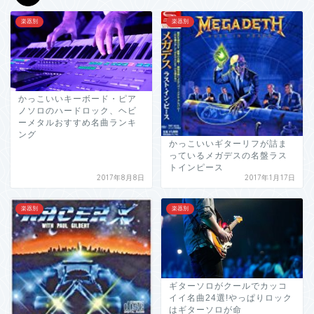
楽器別
楽器別
かっこいいキーボード・ピア
ノソロのハードロック、ヘビ
ーメタルおすすめ名曲ランキ
ング
かっこいいギターリフが詰ま
っているメガデスの名盤ラス
トインピース
2017年8月8日
2017年1月17日
楽器別
楽器別
ギターソロがクールでカッコ
イイ名曲24選!やっぱりロック
はギターソロが命