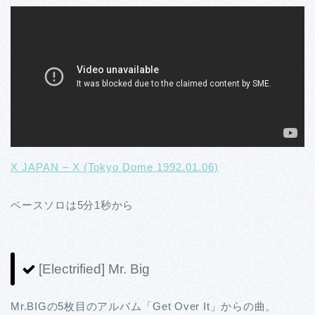
X JAPAN – X (Tokyo Dome 1992.01.06)
ベースソロは5分1秒から
[Electrified] Mr. Big
Mr.BIGの5枚目のアルバム「Get Over It」からの曲。