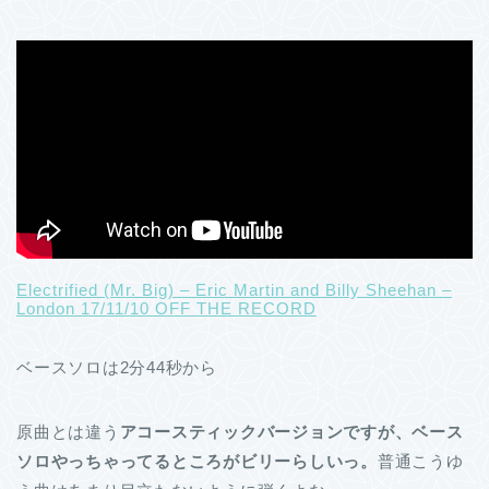
Electrified (Mr. Big) – Eric Martin and Billy Sheehan –
London 17/11/10 OFF THE RECORD
ベースソロは2分44秒から
原曲とは違う
アコースティックバージョンですが、ベース
ソロやっちゃってるところがビリーらしいっ。
普通こうゆ