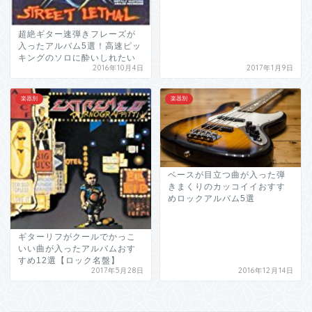
超絶ギター速弾きフレーズが
入ったアルバム5選！高速ピッ
キングのソロに酔いしれたい
2016年10月4日
2017年1月9日
楽器別
楽器別
ベースが目立つ曲が入った弾
きまくりのカッコイイおすす
めロックアルバム5選
ギターリフがクールでかっこ
いい曲が入ったアルバムおす
すめ12選【ロック名盤】
2017年5月28日
2016年12月14日