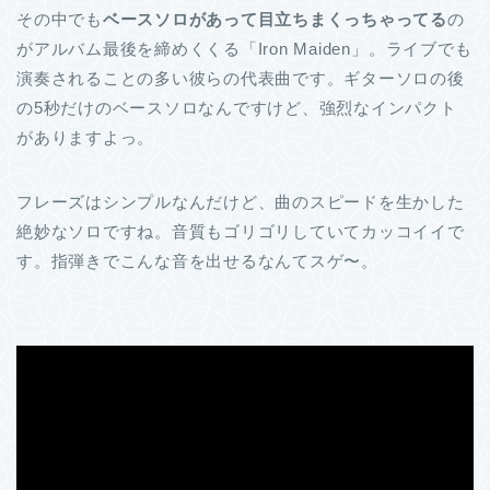
その中でも
ベースソロがあって目立ちまくっちゃってる
の
がアルバム最後を締めくくる「Iron Maiden」。ライブでも
演奏されることの多い彼らの代表曲です。ギターソロの後
の5秒だけのベースソロなんですけど、強烈なインパクト
がありますよっ。
フレーズはシンプルなんだけど、曲のスピードを生かした
絶妙なソロですね。音質もゴリゴリしていてカッコイイで
す。指弾きでこんな音を出せるなんてスゲ〜。