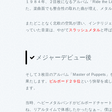
１９８４年、２目枚になるアルバム「Ride the 
た。楽曲面でも整合性の取れた曲が増え、メタ
またどことなく北欧の空気が漂い、インテリジ
っていた音楽は、やがて
スラッシュメタル
と呼
メジャーデビュー後
そして３枚目のアルバム「Master of Pup
果たします。
ビルボード２９位
という快挙を成
ます。
当時、ヘビーメタルバンドがビルボードチャー
ね。リアルタイムで体感したかったなぁ～。僕