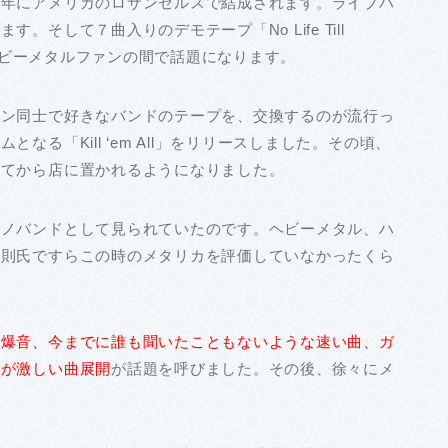
１年にアメリカのロサンゼルスで結成されます。ライブハ
そして７曲入りのデモテープ「No Life Till
なヘビーメタルファンの間で話題になります。
ァン同士で好きなバンドのテープを、交換するのが流行っ
る「Kill ‘em All」をリリースしました。その頃、
ってから店に置かれるようになりました。
モノバンドとして見られていたのです。ヘビーメタル、ハ
正則氏ですらこの時のメタリカを評価していなかったくら
な爆音、今までに誰も聞いたこともないような速い曲、ガ
伏が激しい曲展開
が話題を呼びました。その後、徐々にメ