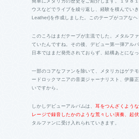
簡単にメタリカの歴史をご紹介します。１９８
ウスなどでライブを繰り返し、経験を積んでいきます。
Leather]を作成しました。このテープがコア
このころはまだテープが主流でした。メタルフ
ていたんですね。その後、デビュー第一弾アルバムとな
日本ではまだ発売されておらず、結構あとにな
一部のコアなファンを除いて、メタリカはゲテ
ードロックマニアの音楽ジャーナリスト、伊藤
いですから。
しかしデビューアルバムは、
耳をつんざくよう
レージで録音したかのような荒々しい演奏、起
タルファンに受け入れられていきます。